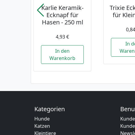
Karlie Keramik-
Trixie Ec
Ecknapf für
für Kle
Hasen - 250 ml
0,84
4,93 €
In d
In den
Waren
Warenkorb
Kategorien
Benu
Hunde
Kunde
Katzen
Kunde
Kleintiere
Newsle