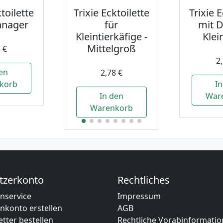
ktoilette
Trixie Ecktoilette
Trixie E
innager
für
mit D
Kleintierkäfige -
Klei
Mittelgroß
 €
2
en
2,78 €
korb
I
In den
War
Warenkorb
tzerkonto
Rechtliches
nservice
Impressum
nkonto erstellen
AGB
tter bestellen
Rechtliche Vorabinformati