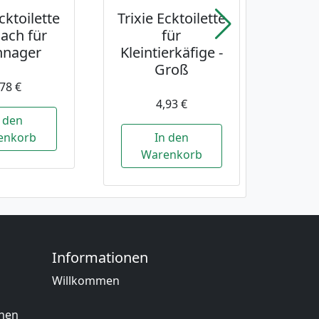
cktoilette
Trixie Ecktoilette
Karl
ach für
für
Nag
nnager
Kleintierkäfige -
Groß
,78 €
4,93 €
n den
enkorb
In den
W
Warenkorb
Informationen
Willkommen
onen