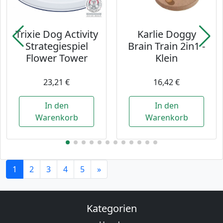
Trixie Dog Activity
Karlie Doggy
Strategiespiel
Brain Train 2in1 -
Flower Tower
Klein
23,21 €
16,42 €
In den
In den
Warenkorb
Warenkorb
1
2
3
4
5
»
Kategorien