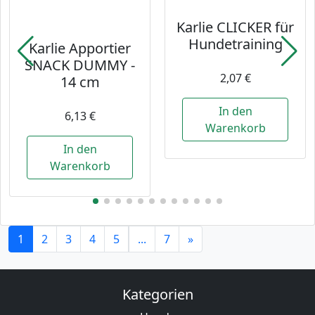
Karlie CLICKER für
Hundetraining
Karlie Apportier
SNACK DUMMY -
2,07 €
14 cm
In den
6,13 €
Warenkorb
In den
Warenkorb
1
2
3
4
5
...
7
»
Kategorien